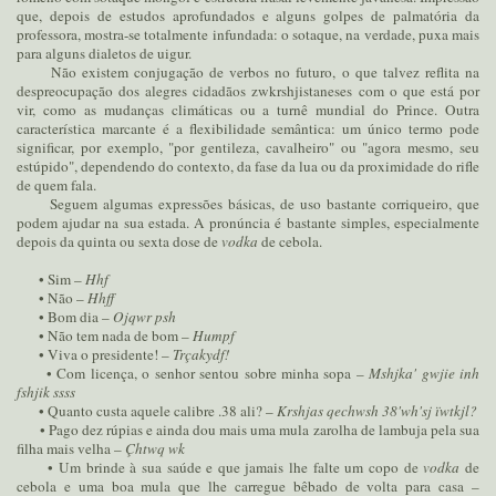
que, depois de estudos aprofundados e alguns golpes de palmatória da
professora, mostra-se totalmente infundada: o sotaque, na verdade, puxa mais
para alguns dialetos de uigur.
Não existem conjugação de verbos no futuro, o que talvez reflita na
despreocupação dos alegres cidadãos zwkrshjistaneses com o que está por
vir, como as mudanças climáticas ou a turnê mundial do Prince. Outra
característica marcante é a flexibilidade semântica: um único termo pode
significar, por exemplo, "por gentileza, cavalheiro" ou "agora mesmo, seu
estúpido", dependendo do contexto, da fase da lua ou da proximidade do rifle
de quem fala.
Seguem algumas expressões básicas, de uso bastante corriqueiro, que
podem ajudar na sua estada. A pronúncia é bastante simples, especialmente
depois da quinta ou sexta dose de
vodka
de cebola.
• Sim –
Hhf
• Não –
Hhff
• Bom dia –
Ojqwr psh
• Não tem nada de bom –
Humpf
• Viva o presidente! –
Trçakydf!
• Com licença, o senhor sentou sobre minha sopa –
Mshjka' gwjie inh
fshjik ssss
• Quanto custa aquele calibre .38 ali? –
Krshjas qechwsh 38'wh'sj ïwtkjl?
• Pago dez rúpias e ainda dou mais uma mula zarolha de lambuja pela sua
filha mais velha –
Çhtwq wk
• Um brinde à sua saúde e que jamais lhe falte um copo de
vodka
de
cebola e uma boa mula que lhe carregue bêbado de volta para casa –