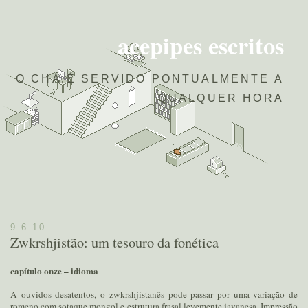
acepipes escritos
O CHÁ É SERVIDO PONTUALMENTE A
QUALQUER HORA
9.6.10
Zwkrshjistão: um tesouro da fonética
capítulo onze – idioma
A ouvidos desatentos, o zwkrshjistanês pode passar por uma variação de
romeno com sotaque mongol e estrutura frasal levemente javanesa. Impressão